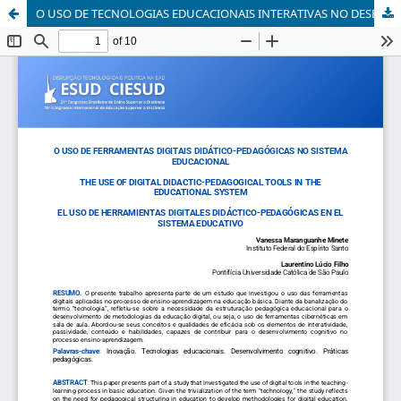
O USO DE TECNOLOGIAS EDUCACIONAIS INTERATIVAS NO DESENVOLVIMENTO COGNITIVO DE CRIANÇAS NA EDUCAÇÃO INFANTIL