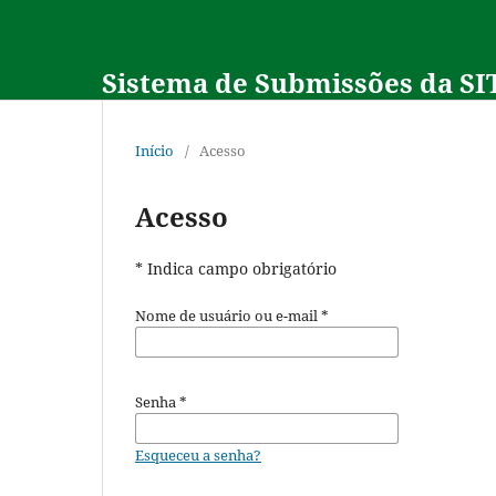
Sistema de Submissões da SI
Início
/
Acesso
Acesso
* Indica campo obrigatório
Nome de usuário ou e-mail
*
Senha
*
Esqueceu a senha?