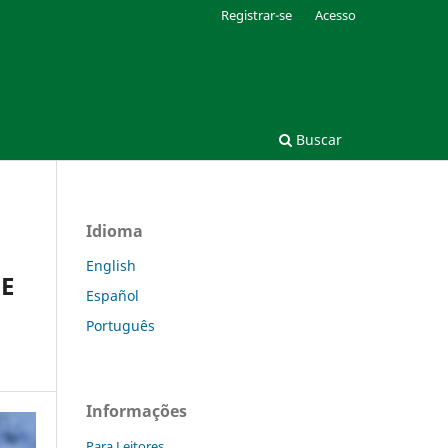
Registrar-se
Acesso
Buscar
Idioma
English
E
Español
Português
Informações
Para Leitores