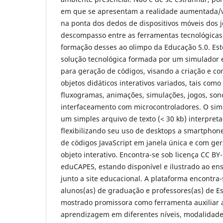
em que se apresentam a realidade aumentada/vi
na ponta dos dedos de dispositivos móveis dos 
descompasso entre as ferramentas tecnológicas 
formação desses ao olimpo da Educação 5.0. Es
solução tecnológica formada por um simulador 
para geração de códigos, visando a criação e c
objetos didáticos interativos variados, tais como
fluxogramas, animações, simulações, jogos, sono
interfaceamento com microcontroladores. O si
um simples arquivo de texto (< 30 kb) interpre
flexibilizando seu uso de desktops a smartphon
de códigos JavaScript em janela única e com ger
objeto interativo. Encontra-se sob licença CC B
eduCAPES, estando disponível e ilustrado ao ens
junto a site educacional. A plataforma encontra-
alunos(as) de graduação e professores(as) de Es
mostrado promissora como ferramenta auxiliar 
aprendizagem em diferentes níveis, modalidade