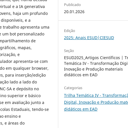
Publicado
rtual e a IA generativa
20.01.2026
jovens, haja um profundo
disponíveis, e a
te trabalho apresenta uma
Edição
e um bot personalizado
2025: Anais ESUD|CIESUD
ompartilhamento de
 gráficos, mapas,
Seção
rização, e
ESUD2025_Artigos Científicos | Tr
mulador apresenta-se com
Temática IV - Transformação Digit
tado em qualquer browser,
Inovação e Produção materiais
didáticos em EAD
es, para inserção/edição
ação lado a lado do
Categorias
Y-NC-SA e depósito no
Trilha Temática IV - Transformaç
ino superior e básico
Digital, Inovação e Produção mat
se em avaliação junto a
didáticos em EAD
colas Estaduais, tendo-se
ao ensino e
s, e áreas do