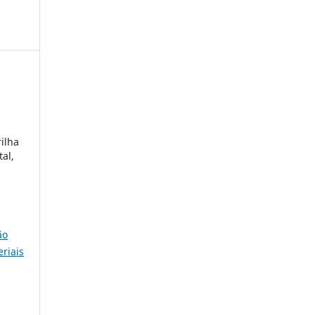
ilha
al,
ão
eriais