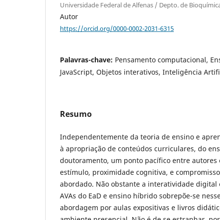
Universidade Federal de Alfenas / Depto. de Bioquímica
Autor
https://orcid.org/0000-0002-2031-6315
Palavras-chave:
Pensamento computacional, Ens
JavaScript, Objetos interativos, Inteligência Artifi
Resumo
Independentemente da teoria de ensino e apre
à apropriação de conteúdos curriculares, do en
doutoramento, um ponto pacífico entre autores 
estímulo, proximidade cognitiva, e compromisso
abordado. Não obstante a interatividade digital 
AVAs do EaD e ensino híbrido sobrepõe-se nesse
abordagem por aulas expositivas e livros didáti
ambiente presencial. Não é de se estranhar, p