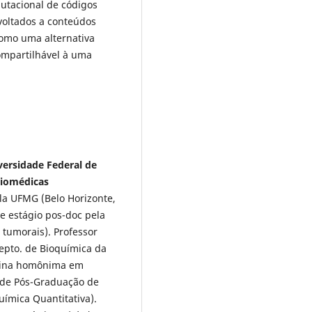
utacional de códigos
 voltados a conteúdos
como uma alternativa
compartilhável à uma
iversidade Federal de
 Biomédicas
la UFMG (Belo Horizonte,
 e estágio pos-doc pela
 tumorais). Professor
Depto. de Bioquímica da
lina homônima em
 de Pós-Graduação de
uímica Quantitativa).