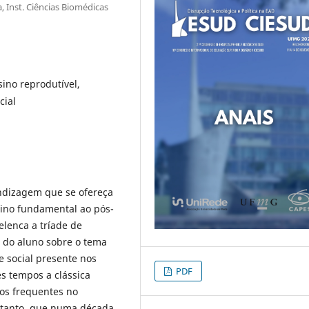
, Inst. Ciências Biomédicas
ino reprodutível,
cial
ndizagem que se ofereça
sino fundamental ao pós-
elenca a tríade de
 do aluno sobre o tema
e social presente nos
PDF
s tempos a clássica
cos frequentes no
ortanto, que numa década