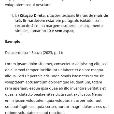
voluptatem sequi nesciunt.
b)
Citação Direta: c
itações textuais literais de
mais de
três linhas
devem estar em parágrafo isolado, com
recuo de 4 cm na margem esquerda, espaçamento
simples, tamanho 10 e
sem aspas;
Exemplo:
De acordo com Souza (2023, p. 1):
Lorem ipsum dolor sit amet, consectetur adipiscing elit, sed
do eiusmod tempor incididunt ut labore et dolore magna
aliqua. Sed ut perspiciatis unde omnis iste natus error sit
voluptatem accusantium doloremque laudantium, totam
rem aperiam, eaque ipsa quae ab illo inventore veritatis et
quasi architecto beatae vitae dicta sunt explicabo. Nemo
enim ipsam voluptatem quia voluptas sit aspernatur aut
odit aut fugit, sed quia consequuntur magni dolores eos qui
ratione voluptatem sequi nesciunt.