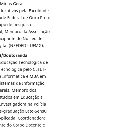
 Minas Gerais -
Educativos pela Faculdade
ade Federal de Ouro Preto
upo de pesquisa
tal, Membro da Associação
ticipante do Nucleo de
gital (NEEDED - UFMG).
MG/Doutoranda
Educação Tecnológica de
ecnológica pelo CEFET-
à Informática e MBA em
Sistemas de Informação
 Gerais. Membro dos
studos em Educação a
nvestigadora na Polícia
Pós-graduação Lato-Sensu
 Aplicada. Coordenadora
ante do Corpo Docente e