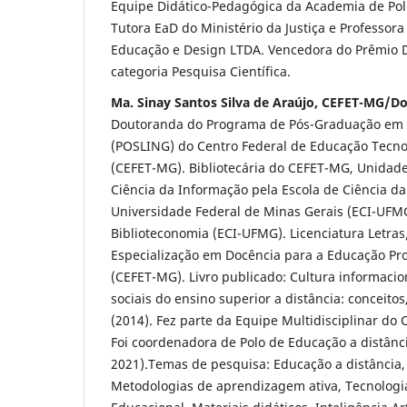
Equipe Didático-Pedagógica da Academia de Políc
Tutora EaD do Ministério da Justiça e Professor
Educação e Design LTDA. Vencedora do Prêmio 
categoria Pesquisa Científica.
Ma. Sinay Santos Silva de Araújo, CEFET-MG/D
Doutoranda do Programa de Pós-Graduação em 
(POSLING) do Centro Federal de Educação Tecno
(CEFET-MG). Bibliotecária do CEFET-MG, Unidad
Ciência da Informação pela Escola de Ciência d
Universidade Federal de Minas Gerais (ECI-UF
Biblioteconomia (ECI-UFMG). Licenciatura Letras
Especialização em Docência para a Educação Pro
(CEFET-MG). Livro publicado: Cultura informacio
sociais do ensino superior a distância: conceitos
(2014). Fez parte da Equipe Multidisciplinar d
Foi coordenadora de Polo de Educação a distân
2021).Temas de pesquisa: Educação a distância,
Metodologias de aprendizagem ativa, Tecnologia