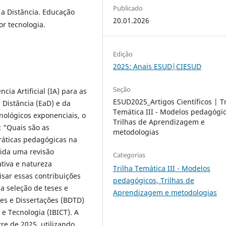
Publicado
o a Distância. Educação
20.01.2026
or tecnologia.
Edição
2025: Anais ESUD|CIESUD
Seção
cia Artificial (IA) para as
ESUD2025_Artigos Científicos | Tr
 Distância (EaD) e da
Temática III - Modelos pedagógic
nológicos exponenciais, o
Trilhas de Aprendizagem e
: "Quais são as
metodologias
práticas pedagógicas na
zida uma revisão
Categorias
tiva e natureza
Trilha Temática III - Modelos
lisar essas contribuições
pedagógicos, Trilhas de
a seleção de teses e
Aprendizagem e metodologias
ses e Dissertações (BDTD)
 e Tecnologia (IBICT). A
re de 2025, utilizando