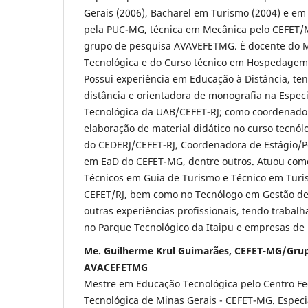
Gerais (2006), Bacharel em Turismo (2004) e em
pela PUC-MG, técnica em Mecânica pelo CEFET/MG
grupo de pesquisa AVAVEFETMG. É docente do 
Tecnológica e do Curso técnico em Hospedage
Possui experiência em Educação à Distância, te
distância e orientadora de monografia na Espec
Tecnológica da UAB/CEFET-RJ; como coordenador
elaboração de material didático no curso tecnó
do CEDERJ/CEFET-RJ, Coordenadora de Estágio/Po
em EaD do CEFET-MG, dentre outros. Atuou com
Técnicos em Guia de Turismo e Técnico em Turi
CEFET/RJ, bem como no Tecnólogo em Gestão de 
outras experiências profissionais, tendo trabal
no Parque Tecnológico da Itaipu e empresas de i
Me. Guilherme Krul Guimarães, CEFET-MG/Grup
AVACEFETMG
Mestre em Educação Tecnológica pelo Centro Fe
Tecnológica de Minas Gerais - CEFET-MG. Especi