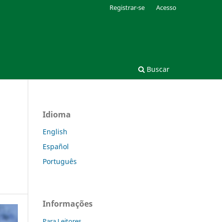
Registrar-se
Acesso
Buscar
Idioma
English
Español
Português
Informações
Para Leitores