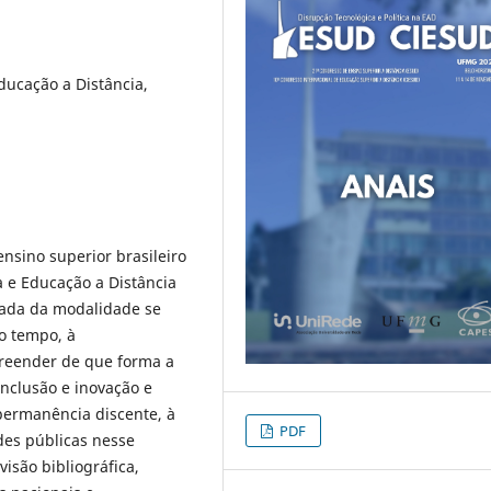
ducação a Distância,
ensino superior brasileiro
a e Educação a Distância
rada da modalidade se
o tempo, à
preender de que forma a
inclusão e inovação e
 permanência discente, à
PDF
des públicas nesse
isão bibliográfica,