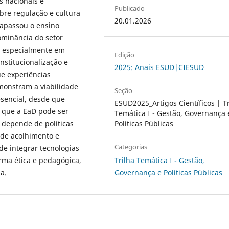
s nacionais e
Publicado
obre regulação e cultura
20.01.2026
rapassou o ensino
minância do setor
, especialmente em
Edição
nstitucionalização e
2025: Anais ESUD|CIESUD
ue experiências
monstram a viabilidade
Seção
sencial, desde que
ESUD2025_Artigos Científicos | Tr
 que a EaD pode ser
Temática I - Gestão, Governança 
Políticas Públicas
 depende de políticas
s de acolhimento e
Categorias
e integrar tecnologias
Trilha Temática I - Gestão,
orma ética e pedagógica,
Governança e Políticas Públicas
a.