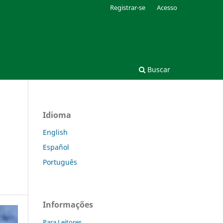
Registrar-se
Acesso
Buscar
Idioma
English
Español
Português
Informações
Para Leitores