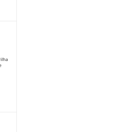
ilha
e