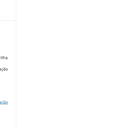
ilha
ação
ação