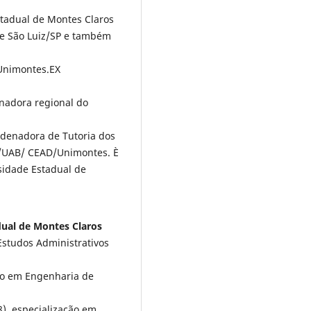
tadual de Montes Claros
de São Luiz/SP e também
Unimontes.EX
nadora regional do
enadora de Tutoria dos
 /UAB/ CEAD/Unimontes. È
sidade Estadual de
dual de Montes Claros
studos Administrativos
to em Engenharia de
8), especialização em