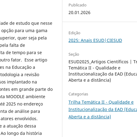
Publicado
20.01.2026
dade de estudo que nesse
ma opção para uma gama
Edição
uperior, quer seja pela
2025: Anais ESUD|CIESUD
pela falta de
lta de tempo para se
Seção
utro fator. Esse artigo
ESUD2025_Artigos Científicos | Tr
tes na Educação a
Temática II - Qualidade e
Institucionalização da EAD (Educ
todologia a revisão
Aberta e a distância)
rsos implantado na
ontes em grande parte do
Categorias
menta MOODLE ambiente
Trilha Temática II - Qualidade e
até 2025 no endereço
Institucionalização da EAD (Educ
nta de análise para
Aberta e a distância)
atores envolvidos.
e a atuação dessa
Ao longo da história