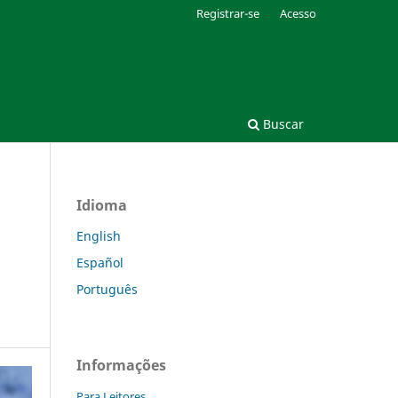
Registrar-se
Acesso
Buscar
Idioma
English
Español
Português
Informações
Para Leitores