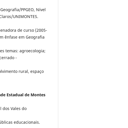
Geografia/PPGEO, Nível
s Claros/UNIMONTES.
enadora de curso (2005-
com ênfase em Geografia
es temas: agroecologia;
 cerrado -
olvimento rural, espaço
dade Estadual de Montes
 dos Vales do
úblicas educacionais.