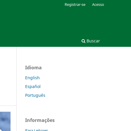
Registrar-se
Acesso
Buscar
Idioma
English
Español
Português
Informações
Para Leitores