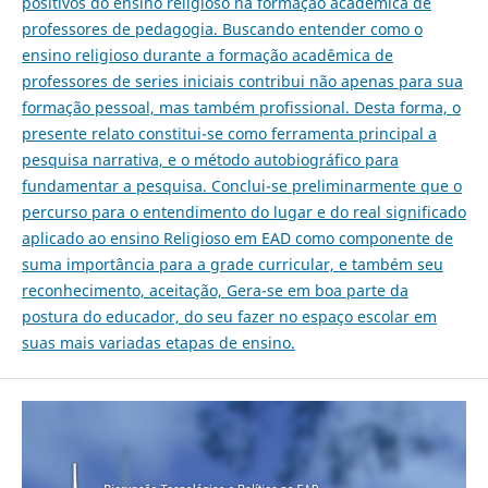
positivos do ensino religioso na formação acadêmica de
professores de pedagogia. Buscando entender como o
ensino religioso durante a formação acadêmica de
professores de series iniciais contribui não apenas para sua
formação pessoal, mas também profissional. Desta forma, o
presente relato constitui-se como ferramenta principal a
pesquisa narrativa, e o método autobiográfico para
fundamentar a pesquisa. Conclui-se preliminarmente que o
percurso para o entendimento do lugar e do real significado
aplicado ao ensino Religioso em EAD como componente de
suma importância para a grade curricular, e também seu
reconhecimento, aceitação, Gera-se em boa parte da
postura do educador, do seu fazer no espaço escolar em
suas mais variadas etapas de ensino.